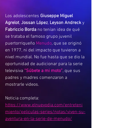
Los adolescentes 
Giuseppe Miguel 
Agrelot
, 
Jossan López
, 
Leyson Andreck
 y 
Fabriccio Borda
 no tenían idea de qué 
se trataba el famoso grupo juvenil 
puertorriqueño 
Menudo
, que se originó 
en 1977, ni del impacto que tuvieron a 
nivel mundial. No fue hasta que se dio la 
oportunidad de audicionar para la serie 
televisiva 
“Súbete a mi moto”
, que sus 
padres y madres comenzaron a 
mostrarle videos.
Noticia completa: 
https://www.elnuevodia.com/entreteni
miento/peliculas-series/notas/viven-su-
aventura-en-la-serie-de-menudo/